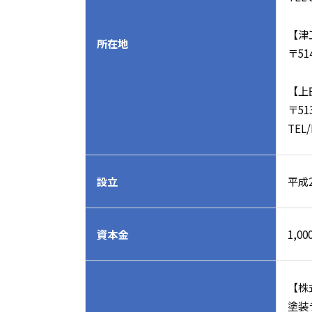
【津
所在地
〒51
【上
〒51
TEL/
設立
平成
資本金
1,0
【株
塗装