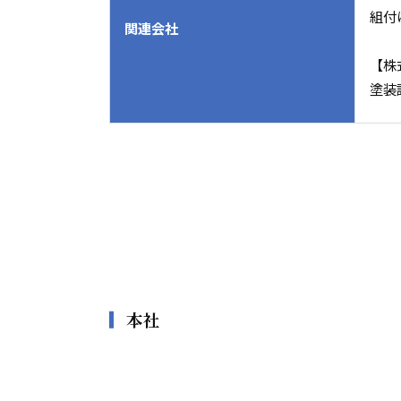
組付
関連会社
【株
塗装
本社